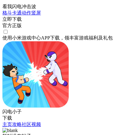
看我闪电冲击波
格斗
卡通
动作
竖屏
立即下载
官方正版
使用小米游戏中心APP
下载
，领丰富游戏
福利
及
礼包
闪电小子
下载
主页
攻略
社区
视频