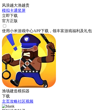
风浪越大渔越贵
模拟
卡通
竖屏
立即下载
官方正版
使用小米游戏中心APP
下载
，领丰富游戏
福利
及
礼包
渔场建造模拟器
下载
主页
攻略
社区
视频