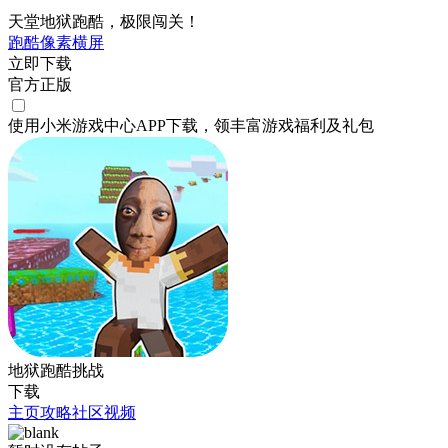
天堂地狱跑酷，极限闯关！
跑酷
像素
横屏
立即下载
官方正版
使用小米游戏中心APP
下载
，领丰富游戏
福利
及
礼包
地狱跑酷挑战
下载
主页
攻略
社区
视频