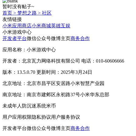
暂时没有帖子~
首页
>
梦想之路
>
社区
友情链接
小米应用商店
小米商城
英雄互娱
小米游戏中心
开发者平台
微信公众号
微博主页
商务合作
应用名称：小米游戏中心
开发者：北京瓦力网络科技有限公司 电话：010-60606666
版本：13.5.0.70 更新时间：2025年3月24日
北京地址：北京市昌平区安居路小米智慧产业园
南京地址：南京市建邺区永初路37号小米华东总部
未成年人防沉迷系统
米币
用户应用权限
隐私协议
用户服务协议
开发者平台
微信公众号
微博主页
商务合作