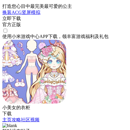
打造您心目中最完美最可爱的公主
换装
ACG
竖屏
模拟
立即下载
官方正版
使用小米游戏中心APP
下载
，领丰富游戏
福利
及
礼包
小美女的衣柜
下载
主页
攻略
社区
视频