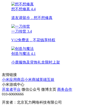
想不想修真
4.4
道友请留步，想不想修真
一刀传世
3.4
V12免费送，不花钱享特权
创造与魔法
4.1
小鹿服饰及背饰礼盒限时上架
友情链接
小米应用商店
小米商城
英雄互娱
小米游戏中心
开发者平台
微信公众号
微博主页
商务合作
010-60606666
开发者：北京瓦力网络科技有限公司