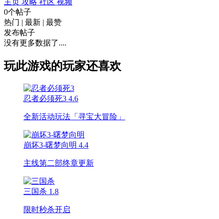
主页
攻略
社区
视频
0个帖子
热门
|
最新
|
最赞
发布帖子
没有更多数据了....
玩此游戏的玩家还喜欢
忍者必须死3
4.6
全新活动玩法「寻宝大冒险」
崩坏3-曙梦向明
4.4
主线第二部终章更新
三国杀
1.8
限时秒杀开启