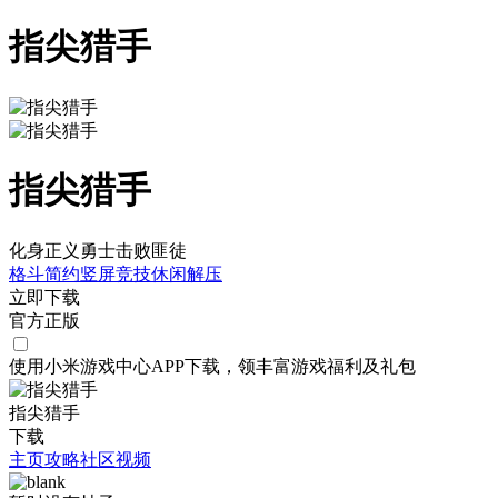
指尖猎手
指尖猎手
化身正义勇士击败匪徒
格斗
简约
竖屏
竞技
休闲
解压
立即下载
官方正版
使用小米游戏中心APP
下载
，领丰富游戏
福利
及
礼包
指尖猎手
下载
主页
攻略
社区
视频