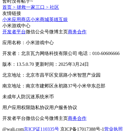
暂时没有帖子~
首页
>
拯救一家三口
>
社区
友情链接
小米应用商店
小米商城
英雄互娱
小米游戏中心
开发者平台
微信公众号
微博主页
商务合作
应用名称：小米游戏中心
开发者：北京瓦力网络科技有限公司 电话：010-60606666
版本：13.5.0.70 更新时间：2025年3月24日
北京地址：北京市昌平区安居路小米智慧产业园
南京地址：南京市建邺区永初路37号小米华东总部
未成年人防沉迷系统
米币
用户应用权限
隐私协议
用户服务协议
开发者平台
微信公众号
微博主页
商务合作
@wali.com
京ICP证110335号
京ICP备17017388号-1
营业执照