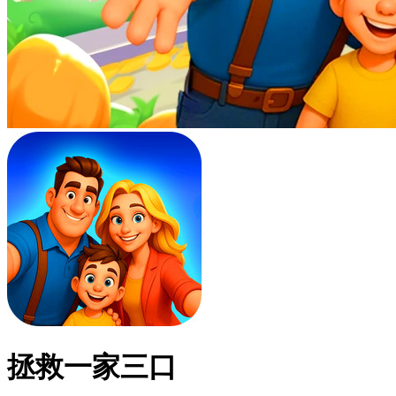
拯救一家三口