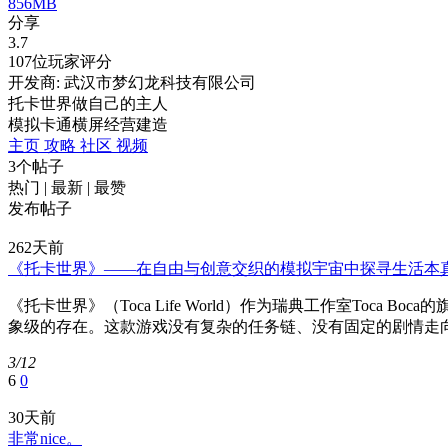
856MB
分享
3.7
107位玩家评分
开发商: 武汉市梦幻龙科技有限公司
托卡世界做自己的主人
模拟
卡通
横屏
经营
建造
主页
攻略
社区
视频
3个帖子
热门
|
最新
|
最赞
发布帖子
262天前
《托卡世界》——在自由与创意交织的模拟宇宙中探寻生活本
《托卡世界》（Toca Life World）作为瑞典工作室To
象级的存在。这款游戏没有复杂的任务链、没有固定的剧情走向，
3/12
6
0
30天前
非常nice。