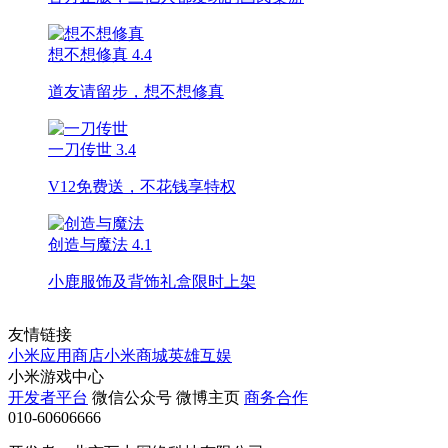
想不想修真
4.4
道友请留步，想不想修真
一刀传世
3.4
V12免费送，不花钱享特权
创造与魔法
4.1
小鹿服饰及背饰礼盒限时上架
友情链接
小米应用商店
小米商城
英雄互娱
小米游戏中心
开发者平台
微信公众号
微博主页
商务合作
010-60606666