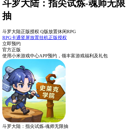
斗罗大陆：指尖试炼-魂师无限
抽
斗罗大陆正版授权 Q版放置休闲RPG
RPG
卡通
竖屏
放置挂机
正版授权
立即预约
官方正版
使用小米游戏中心APP
预约
，领丰富游戏
福利
及
礼包
斗罗大陆：指尖试炼-魂师无限抽