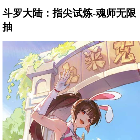
斗罗大陆：指尖试炼-魂师无限
抽