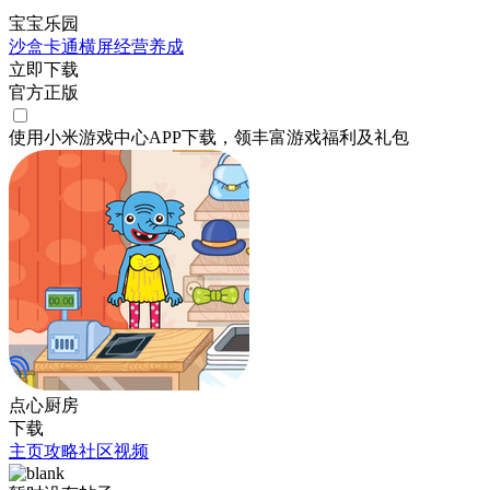
宝宝乐园
沙盒
卡通
横屏
经营
养成
立即下载
官方正版
使用小米游戏中心APP
下载
，领丰富游戏
福利
及
礼包
点心厨房
下载
主页
攻略
社区
视频