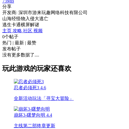
73MB
分享
开发商: 深圳市游来玩趣网络科技有限公司
山海经怪物入侵大逃亡
逃生
卡通
横屏
解谜
主页
攻略
社区
视频
0个帖子
热门
|
最新
|
最赞
发布帖子
没有更多数据了....
玩此游戏的玩家还喜欢
忍者必须死3
4.6
全新活动玩法「寻宝大冒险」
崩坏3-曙梦向明
4.4
主线第二部终章更新