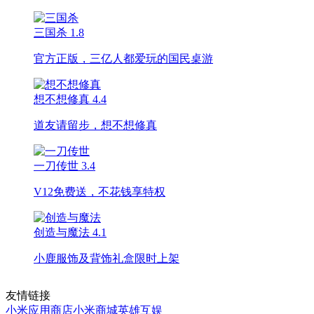
三国杀
1.8
官方正版，三亿人都爱玩的国民桌游
想不想修真
4.4
道友请留步，想不想修真
一刀传世
3.4
V12免费送，不花钱享特权
创造与魔法
4.1
小鹿服饰及背饰礼盒限时上架
友情链接
小米应用商店
小米商城
英雄互娱