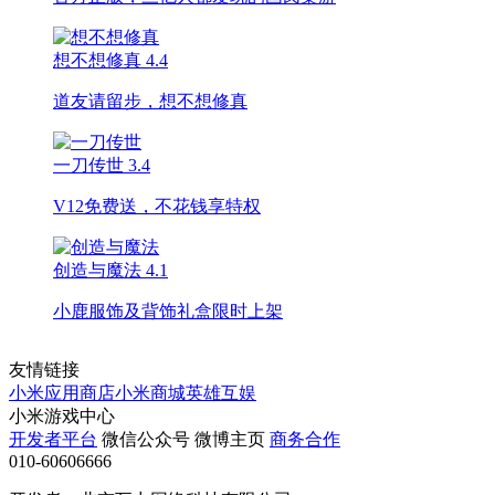
想不想修真
4.4
道友请留步，想不想修真
一刀传世
3.4
V12免费送，不花钱享特权
创造与魔法
4.1
小鹿服饰及背饰礼盒限时上架
友情链接
小米应用商店
小米商城
英雄互娱
小米游戏中心
开发者平台
微信公众号
微博主页
商务合作
010-60606666