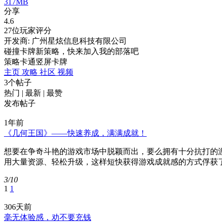
317MB
分享
4.6
27位玩家评分
开发商: 广州星炫信息科技有限公司
碰撞卡牌新策略，快来加入我的部落吧
策略
卡通
竖屏
卡牌
主页
攻略
社区
视频
3个帖子
热门
|
最新
|
最赞
发布帖子
1年前
《几何王国》——快速养成，满满成就！
想要在争奇斗艳的游戏市场中脱颖而出，要么拥有十分抗打的
用大量资源、轻松升级，这样短快获得游戏成就感的方式俘获了
3/10
1
1
306天前
毫无体验感，劝不要充钱