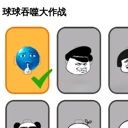
球球吞噬大作战