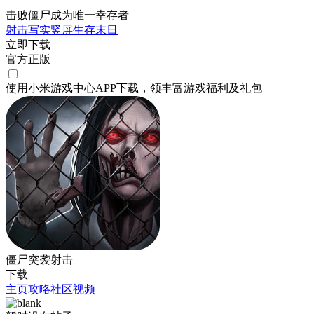
击败僵尸成为唯一幸存者
射击
写实
竖屏
生存
末日
立即下载
官方正版
使用小米游戏中心APP
下载
，领丰富游戏
福利
及
礼包
僵尸突袭射击
下载
主页
攻略
社区
视频