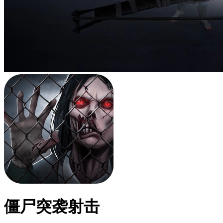
僵尸突袭射击