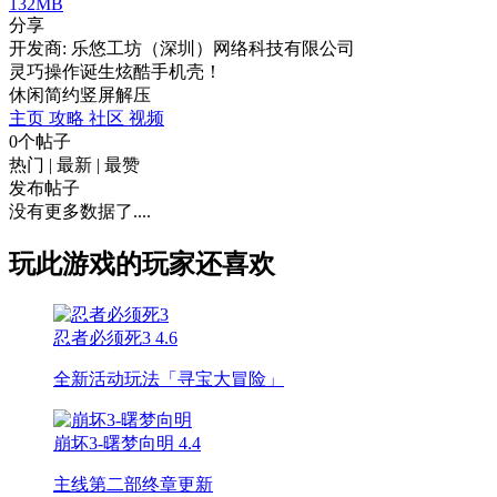
132MB
分享
开发商: 乐悠工坊（深圳）网络科技有限公司
灵巧操作诞生炫酷手机壳！
休闲
简约
竖屏
解压
主页
攻略
社区
视频
0个帖子
热门
|
最新
|
最赞
发布帖子
没有更多数据了....
玩此游戏的玩家还喜欢
忍者必须死3
4.6
全新活动玩法「寻宝大冒险」
崩坏3-曙梦向明
4.4
主线第二部终章更新