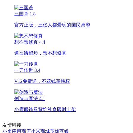
三国杀
1.8
官方正版，三亿人都爱玩的国民桌游
想不想修真
4.4
道友请留步，想不想修真
一刀传世
3.4
V12免费送，不花钱享特权
创造与魔法
4.1
小鹿服饰及背饰礼盒限时上架
友情链接
小米应用商店
小米商城
英雄互娱