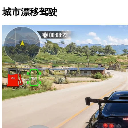
城市漂移驾驶