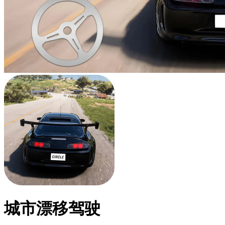
城市漂移驾驶