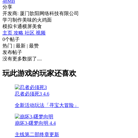
48MB
分享
开发商: 厦门歆阳网络科技有限公司
学习制作美味的火鸡面
模拟
卡通
横屏
美食
主页
攻略
社区
视频
0个帖子
热门
|
最新
|
最赞
发布帖子
没有更多数据了....
玩此游戏的玩家还喜欢
忍者必须死3
4.6
全新活动玩法「寻宝大冒险」
崩坏3-曙梦向明
4.4
主线第二部终章更新