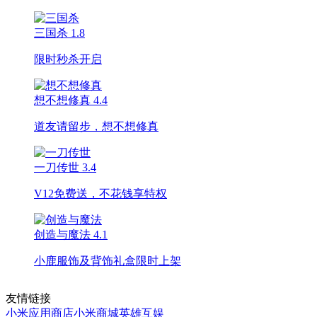
三国杀
1.8
限时秒杀开启
想不想修真
4.4
道友请留步，想不想修真
一刀传世
3.4
V12免费送，不花钱享特权
创造与魔法
4.1
小鹿服饰及背饰礼盒限时上架
友情链接
小米应用商店
小米商城
英雄互娱