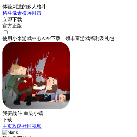
体验刺激的多人格斗
格斗
像素
横屏
射击
立即下载
官方正版
使用小米游戏中心APP
下载
，领丰富游戏
福利
及
礼包
我要战斗-血染小镇
下载
主页
攻略
社区
视频