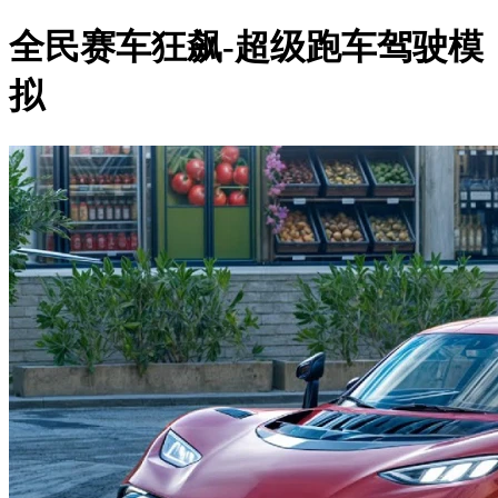
全民赛车狂飙-超级跑车驾驶模
拟