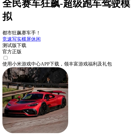
全民赛车狂飙-超级跑车驾驶模
拟
都市狂飙赛车手！
竞速
写实
横屏
休闲
测试版下载
官方正版
使用小米游戏中心APP
下载
，领丰富游戏
福利
及
礼包