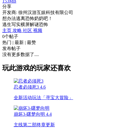
153MB
分享
开发商: 徐州汉游互娱科技有限公司
想办法逃离恐怖奶奶吧！
逃生
写实
横屏
解谜
恐怖
主页
攻略
社区
视频
0个帖子
热门
|
最新
|
最赞
发布帖子
没有更多数据了....
玩此游戏的玩家还喜欢
忍者必须死3
4.6
全新活动玩法「寻宝大冒险」
崩坏3-曙梦向明
4.4
主线第二部终章更新