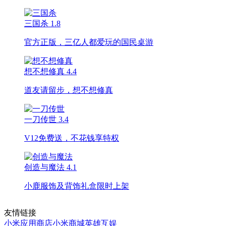
三国杀
1.8
官方正版，三亿人都爱玩的国民桌游
想不想修真
4.4
道友请留步，想不想修真
一刀传世
3.4
V12免费送，不花钱享特权
创造与魔法
4.1
小鹿服饰及背饰礼盒限时上架
友情链接
小米应用商店
小米商城
英雄互娱