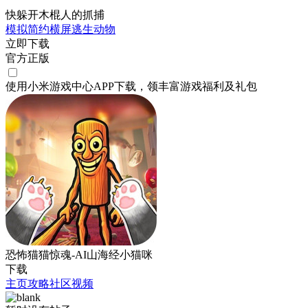
快躲开木棍人的抓捕
模拟
简约
横屏
逃生
动物
立即下载
官方正版
使用小米游戏中心APP
下载
，领丰富游戏
福利
及
礼包
恐怖猫猫惊魂-AI山海经小猫咪
下载
主页
攻略
社区
视频