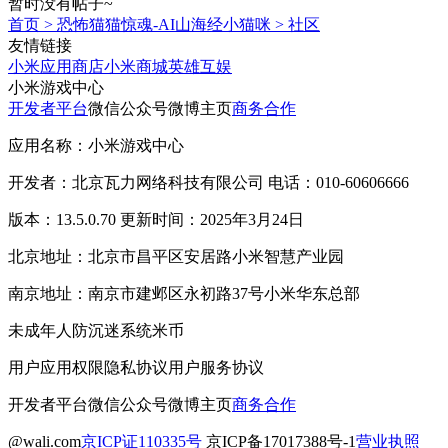
暂时没有帖子~
首页
>
恐怖猫猫惊魂-AI山海经小猫咪
>
社区
友情链接
小米应用商店
小米商城
英雄互娱
小米游戏中心
开发者平台
微信公众号
微博主页
商务合作
应用名称：小米游戏中心
开发者：北京瓦力网络科技有限公司 电话：010-60606666
版本：13.5.0.70 更新时间：2025年3月24日
北京地址：北京市昌平区安居路小米智慧产业园
南京地址：南京市建邺区永初路37号小米华东总部
未成年人防沉迷系统
米币
用户应用权限
隐私协议
用户服务协议
开发者平台
微信公众号
微博主页
商务合作
@wali.com
京ICP证110335号
京ICP备17017388号-1
营业执照