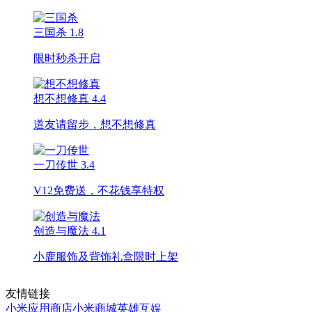
三国杀
1.8
限时秒杀开启
想不想修真
4.4
道友请留步，想不想修真
一刀传世
3.4
V12免费送，不花钱享特权
创造与魔法
4.1
小鹿服饰及背饰礼盒限时上架
友情链接
小米应用商店
小米商城
英雄互娱