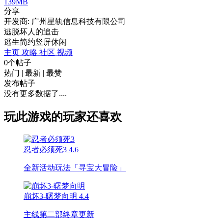
139MB
分享
开发商: 广州星轨信息科技有限公司
逃脱坏人的追击
逃生
简约
竖屏
休闲
主页
攻略
社区
视频
0个帖子
热门
|
最新
|
最赞
发布帖子
没有更多数据了....
玩此游戏的玩家还喜欢
忍者必须死3
4.6
全新活动玩法「寻宝大冒险」
崩坏3-曙梦向明
4.4
主线第二部终章更新