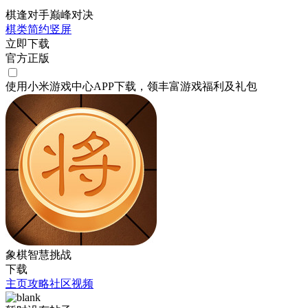
棋逢对手巅峰对决
棋类
简约
竖屏
立即下载
官方正版
使用小米游戏中心APP
下载
，领丰富游戏
福利
及
礼包
象棋智慧挑战
下载
主页
攻略
社区
视频