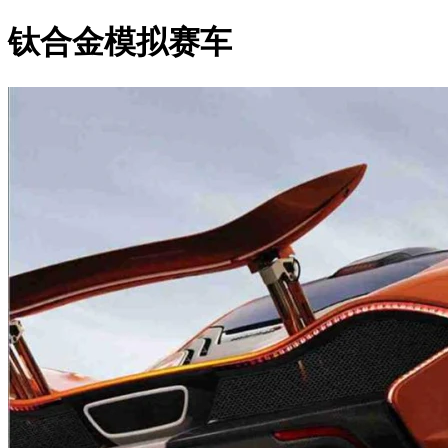
钛合金模拟赛车