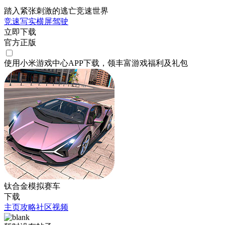
踏入紧张刺激的逃亡竞速世界
竞速
写实
横屏
驾驶
立即下载
官方正版
使用小米游戏中心APP
下载
，领丰富游戏
福利
及
礼包
钛合金模拟赛车
下载
主页
攻略
社区
视频