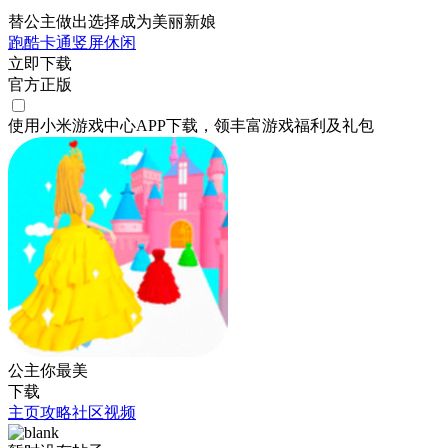
替公主做出选择成为美丽新娘
跑酷
卡通
竖屏
休闲
立即下载
官方正版
使用小米游戏中心APP
下载
，领丰富游戏
福利
及
礼包
公主你最美
下载
主页
攻略
社区
视频