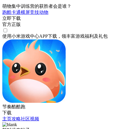
萌物集中训练营的获胜者会是谁？
跑酷
卡通
横屏
竞技
动物
立即下载
官方正版
使用小米游戏中心APP
下载
，领丰富游戏
福利
及
礼包
节奏酷酷跑
下载
主页
攻略
社区
视频