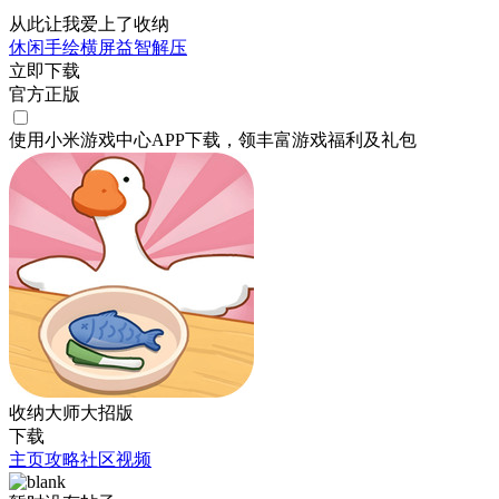
从此让我爱上了收纳
休闲
手绘
横屏
益智
解压
立即下载
官方正版
使用小米游戏中心APP
下载
，领丰富游戏
福利
及
礼包
收纳大师大招版
下载
主页
攻略
社区
视频