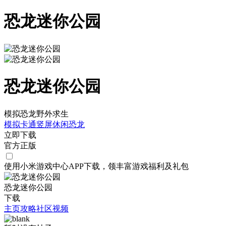
恐龙迷你公园
恐龙迷你公园
模拟恐龙野外求生
模拟
卡通
竖屏
休闲
恐龙
立即下载
官方正版
使用小米游戏中心APP
下载
，领丰富游戏
福利
及
礼包
恐龙迷你公园
下载
主页
攻略
社区
视频