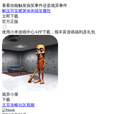
看看你能触发搞笑事件还是诡异事件
解压
写实
横屏
休闲
搞笑
魔性
立即下载
官方正版
使用小米游戏中心APP
下载
，领丰富游戏
福利
及
礼包
诡异小屋
下载
主页
攻略
社区
视频