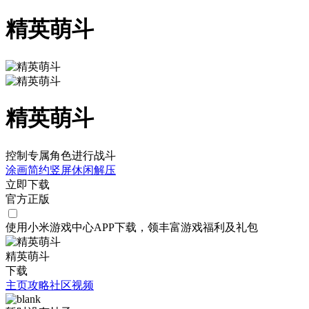
精英萌斗
精英萌斗
控制专属角色进行战斗
涂画
简约
竖屏
休闲
解压
立即下载
官方正版
使用小米游戏中心APP
下载
，领丰富游戏
福利
及
礼包
精英萌斗
下载
主页
攻略
社区
视频