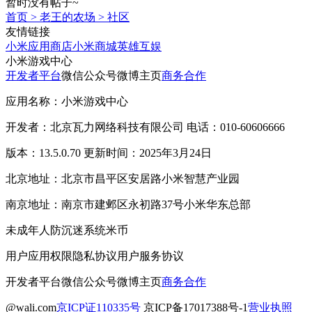
暂时没有帖子~
首页
>
老王的农场
>
社区
友情链接
小米应用商店
小米商城
英雄互娱
小米游戏中心
开发者平台
微信公众号
微博主页
商务合作
应用名称：小米游戏中心
开发者：北京瓦力网络科技有限公司 电话：010-60606666
版本：13.5.0.70 更新时间：2025年3月24日
北京地址：北京市昌平区安居路小米智慧产业园
南京地址：南京市建邺区永初路37号小米华东总部
未成年人防沉迷系统
米币
用户应用权限
隐私协议
用户服务协议
开发者平台
微信公众号
微博主页
商务合作
@wali.com
京ICP证110335号
京ICP备17017388号-1
营业执照