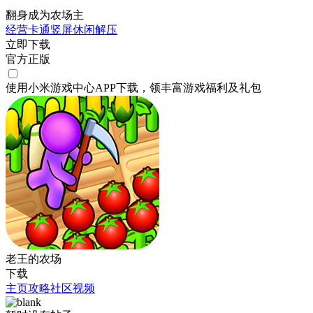
翻身成为农场主
经营
卡通
竖屏
休闲
解压
立即下载
官方正版
使用小米游戏中心APP
下载
，领丰富游戏
福利
及
礼包
老王的农场
下载
主页
攻略
社区
视频