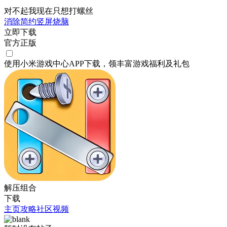
对不起我现在只想打螺丝
消除
简约
竖屏
烧脑
立即下载
官方正版
使用小米游戏中心APP
下载
，领丰富游戏
福利
及
礼包
解压组合
下载
主页
攻略
社区
视频