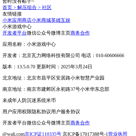
暂时没有帖子~
首页
>
解压组合
>
社区
友情链接
小米应用商店
小米商城
英雄互娱
小米游戏中心
开发者平台
微信公众号
微博主页
商务合作
应用名称：小米游戏中心
开发者：北京瓦力网络科技有限公司 电话：010-60606666
版本：13.5.0.70 更新时间：2025年3月24日
北京地址：北京市昌平区安居路小米智慧产业园
南京地址：南京市建邺区永初路37号小米华东总部
未成年人防沉迷系统
米币
用户应用权限
隐私协议
用户服务协议
开发者平台
微信公众号
微博主页
商务合作
@wali.com
京ICP证110335号
京ICP备17017388号-1
营业执照