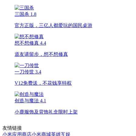
三国杀
1.8
官方正版，三亿人都爱玩的国民桌游
想不想修真
4.4
道友请留步，想不想修真
一刀传世
3.4
V12免费送，不花钱享特权
创造与魔法
4.1
小鹿服饰及背饰礼盒限时上架
友情链接
小米应用商店
小米商城
英雄互娱