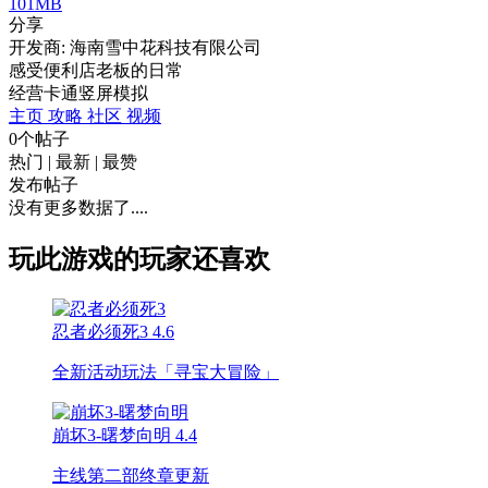
101MB
分享
开发商: 海南雪中花科技有限公司
感受便利店老板的日常
经营
卡通
竖屏
模拟
主页
攻略
社区
视频
0个帖子
热门
|
最新
|
最赞
发布帖子
没有更多数据了....
玩此游戏的玩家还喜欢
忍者必须死3
4.6
全新活动玩法「寻宝大冒险」
崩坏3-曙梦向明
4.4
主线第二部终章更新