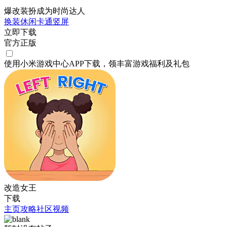
爆改装扮成为时尚达人
换装
休闲
卡通
竖屏
立即下载
官方正版
使用小米游戏中心APP
下载
，领丰富游戏
福利
及
礼包
改造女王
下载
主页
攻略
社区
视频