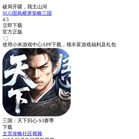
破局开疆，我主山河
SLG
国风
横屏
策略
三国
4.5
立即下载
官方正版
使用小米游戏中心APP
下载
，领丰富游戏
福利
及
礼包
三国：天下归心-S3赛季
下载
主页
攻略
社区
视频