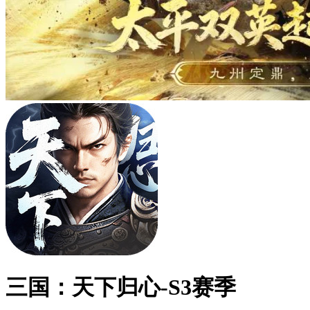
三国：天下归心-S3赛季