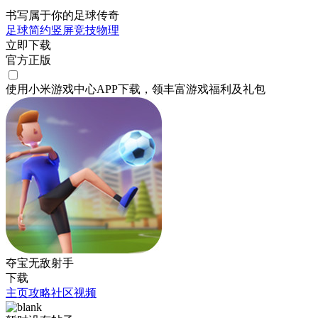
书写属于你的足球传奇
足球
简约
竖屏
竞技
物理
立即下载
官方正版
使用小米游戏中心APP
下载
，领丰富游戏
福利
及
礼包
夺宝无敌射手
下载
主页
攻略
社区
视频