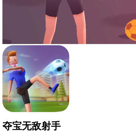
夺宝无敌射手