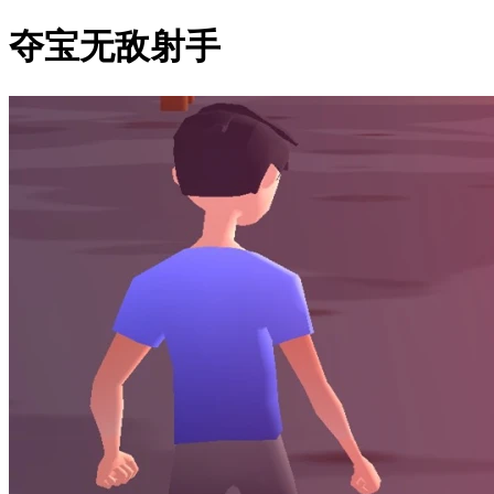
夺宝无敌射手