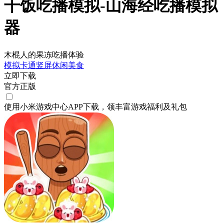
干饭吃播模拟-山海经吃播模拟
器
木棍人的果冻吃播体验
模拟
卡通
竖屏
休闲
美食
立即下载
官方正版
使用小米游戏中心APP
下载
，领丰富游戏
福利
及
礼包