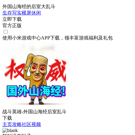
外国山海经的后室大乱斗
生存
写实
横屏
休闲
立即下载
官方正版
使用小米游戏中心APP
下载
，领丰富游戏
福利
及
礼包
战斗英雄-外国山海经后室乱斗
下载
主页
攻略
社区
视频