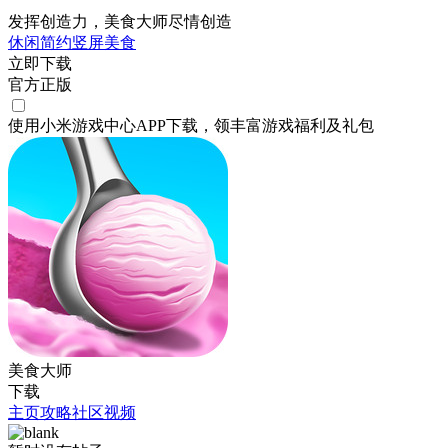
发挥创造力，美食大师尽情创造
休闲
简约
竖屏
美食
立即下载
官方正版
使用小米游戏中心APP
下载
，领丰富游戏
福利
及
礼包
美食大师
下载
主页
攻略
社区
视频