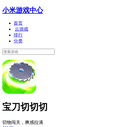
小米游戏中心
首页
云游戏
排行
分类
宝刀切切切
切物闯关，爽感拉满