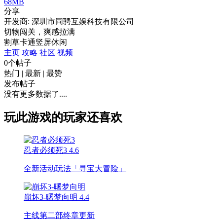
68MB
分享
开发商: 深圳市同骋互娱科技有限公司
切物闯关，爽感拉满
割草
卡通
竖屏
休闲
主页
攻略
社区
视频
0个帖子
热门
|
最新
|
最赞
发布帖子
没有更多数据了....
玩此游戏的玩家还喜欢
忍者必须死3
4.6
全新活动玩法「寻宝大冒险」
崩坏3-曙梦向明
4.4
主线第二部终章更新