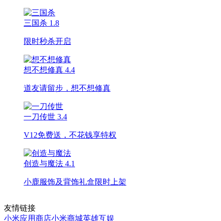
三国杀
1.8
限时秒杀开启
想不想修真
4.4
道友请留步，想不想修真
一刀传世
3.4
V12免费送，不花钱享特权
创造与魔法
4.1
小鹿服饰及背饰礼盒限时上架
友情链接
小米应用商店
小米商城
英雄互娱