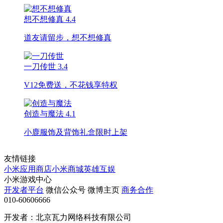
想不想修真
4.4
道友请留步，想不想修真
一刀传世
3.4
V12免费送，不花钱享特权
创造与魔法
4.1
小鹿服饰及背饰礼盒限时上架
友情链接
小米应用商店
小米商城
英雄互娱
小米游戏中心
开发者平台
微信公众号
微博主页
商务合作
010-60606666
开发者：北京瓦力网络科技有限公司