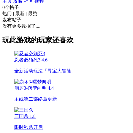
主页
攻略
社区
视频
0个帖子
热门
|
最新
|
最赞
发布帖子
没有更多数据了....
玩此游戏的玩家还喜欢
忍者必须死3
4.6
全新活动玩法「寻宝大冒险」
崩坏3-曙梦向明
4.4
主线第二部终章更新
三国杀
1.8
限时秒杀开启