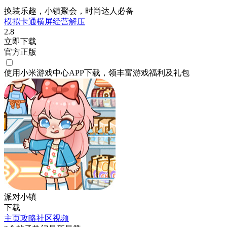
换装乐趣，小镇聚会，时尚达人必备
模拟
卡通
横屏
经营
解压
2.8
立即下载
官方正版
使用小米游戏中心APP
下载
，领丰富游戏
福利
及
礼包
派对小镇
下载
主页
攻略
社区
视频