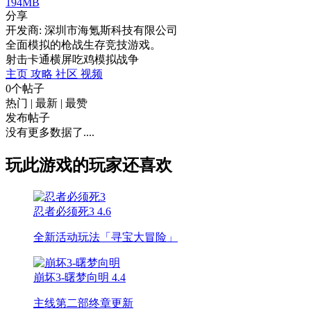
194MB
分享
开发商: 深圳市海氪斯科技有限公司
全面模拟的枪战生存竞技游戏。
射击
卡通
横屏
吃鸡
模拟
战争
主页
攻略
社区
视频
0个帖子
热门
|
最新
|
最赞
发布帖子
没有更多数据了....
玩此游戏的玩家还喜欢
忍者必须死3
4.6
全新活动玩法「寻宝大冒险」
崩坏3-曙梦向明
4.4
主线第二部终章更新