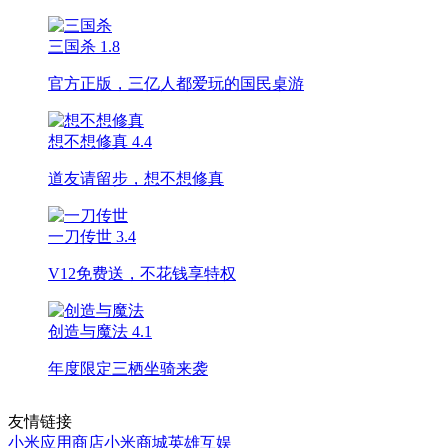
三国杀
1.8
官方正版，三亿人都爱玩的国民桌游
想不想修真
4.4
道友请留步，想不想修真
一刀传世
3.4
V12免费送，不花钱享特权
创造与魔法
4.1
年度限定三栖坐骑来袭
友情链接
小米应用商店
小米商城
英雄互娱