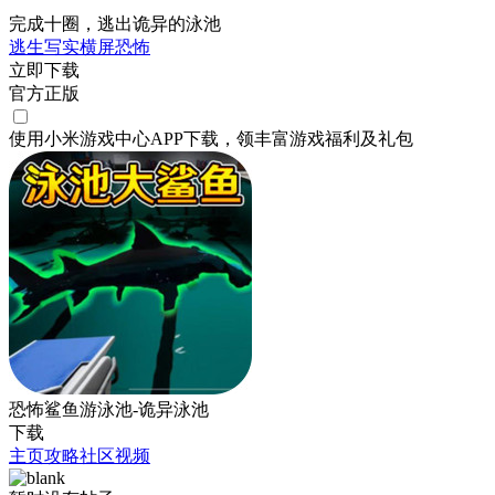
完成十圈，逃出诡异的泳池
逃生
写实
横屏
恐怖
立即下载
官方正版
使用小米游戏中心APP
下载
，领丰富游戏
福利
及
礼包
恐怖鲨鱼游泳池-诡异泳池
下载
主页
攻略
社区
视频