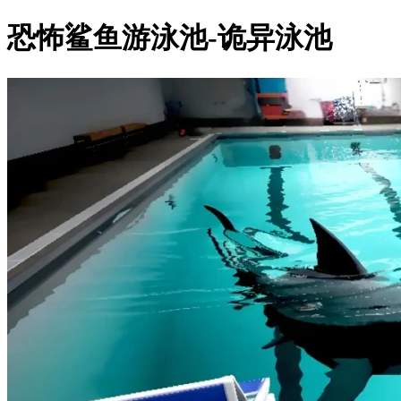
恐怖鲨鱼游泳池-诡异泳池