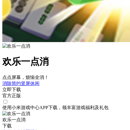
欢乐一点消
点点屏幕，烦恼全消！
消除
简约
竖屏
休闲
立即下载
官方正版
使用小米游戏中心APP
下载
，领丰富游戏
福利
及
礼包
欢乐一点消
下载