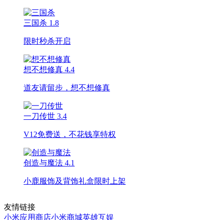
三国杀
1.8
限时秒杀开启
想不想修真
4.4
道友请留步，想不想修真
一刀传世
3.4
V12免费送，不花钱享特权
创造与魔法
4.1
小鹿服饰及背饰礼盒限时上架
友情链接
小米应用商店
小米商城
英雄互娱