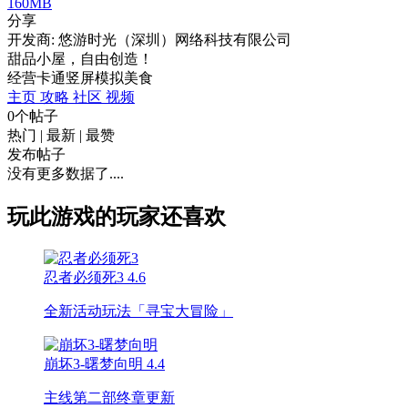
160MB
分享
开发商: 悠游时光（深圳）网络科技有限公司
甜品小屋，自由创造！
经营
卡通
竖屏
模拟
美食
主页
攻略
社区
视频
0个帖子
热门
|
最新
|
最赞
发布帖子
没有更多数据了....
玩此游戏的玩家还喜欢
忍者必须死3
4.6
全新活动玩法「寻宝大冒险」
崩坏3-曙梦向明
4.4
主线第二部终章更新