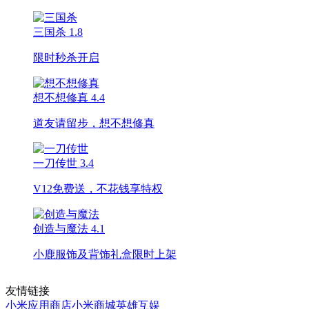
三国杀
1.8
限时秒杀开启
想不想修真
4.4
道友请留步，想不想修真
一刀传世
3.4
V12免费送，不花钱享特权
创造与魔法
4.1
小鹿服饰及背饰礼盒限时上架
友情链接
小米应用商店
小米商城
英雄互娱