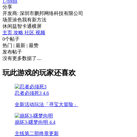
178MB
分享
开发商: 深圳市鹏邦网络科技有限公司
场景涂色我有新方法
休闲
益智
卡通
横屏
主页
攻略
社区
视频
0个帖子
热门
|
最新
|
最赞
发布帖子
没有更多数据了....
玩此游戏的玩家还喜欢
忍者必须死3
4.6
全新活动玩法「寻宝大冒险」
崩坏3-曙梦向明
4.4
主线第二部终章更新