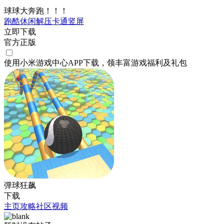
球球大奔跑！！！
跑酷
休闲
解压
卡通
竖屏
立即下载
官方正版
使用小米游戏中心APP
下载
，领丰富游戏
福利
及
礼包
弹球狂飙
下载
主页
攻略
社区
视频