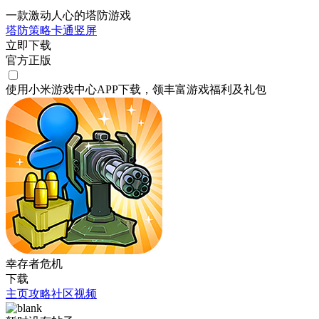
一款激动人心的塔防游戏
塔防
策略
卡通
竖屏
立即下载
官方正版
使用小米游戏中心APP
下载
，领丰富游戏
福利
及
礼包
幸存者危机
下载
主页
攻略
社区
视频